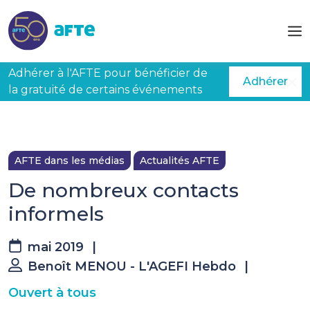
Aller au contenu principal
Adhérer à l'AFTE pour bénéficier de
Adhérer
la gratuité de certains événements
AFTE dans les médias
Actualités AFTE
De nombreux contacts
informels
mai 2019
|
Benoît MENOU - L'AGEFI Hebdo
|
Ouvert à tous