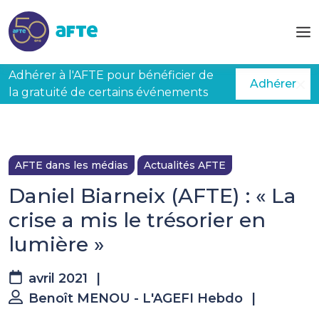
Aller au contenu principal
Adhérer à l'AFTE pour bénéficier de
Adhérer
la gratuité de certains événements
AFTE dans les médias
Actualités AFTE
Daniel Biarneix (AFTE) : « La
crise a mis le trésorier en
lumière »
avril 2021
|
Benoît MENOU - L'AGEFI Hebdo
|