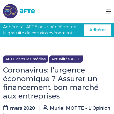
Aller au contenu principal
Adhérer à l'AFTE pour bénéficier de
Adhérer
la gratuité de certains événements
AFTE dans les médias
Actualités AFTE
Coronavirus: l’urgence
économique ? Assurer un
financement bon marché
aux entreprises
mars 2020
|
Muriel MOTTE - L'Opinion