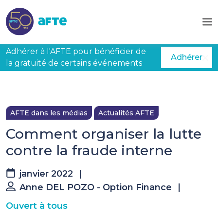
Aller au contenu principal
Adhérer à l'AFTE pour bénéficier de
Adhérer
la gratuité de certains événements
AFTE dans les médias
Actualités AFTE
Comment organiser la lutte
contre la fraude interne
janvier 2022
|
Anne DEL POZO - Option Finance
|
Ouvert à tous