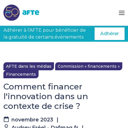
Aller au contenu principal
Adhérer à l'AFTE pour bénéficier de
Adhérer
la gratuité de certains événements
AFTE dans les médias
Commission « financements »
Financements
Comment financer
l'innovation dans un
contexte de crise ?
novembre 2023
|
Audrey Fréel - Dafmag.fr
|