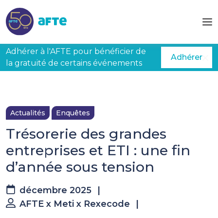
Aller au contenu principal
Adhérer à l'AFTE pour bénéficier de
Adhérer
la gratuité de certains événements
Actualités
Enquêtes
Trésorerie des grandes
entreprises et ETI : une fin
d’année sous tension
décembre 2025
|
AFTE x Meti x Rexecode
|