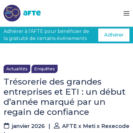
Aller au contenu principal
Adhérer à l'AFTE pour bénéficier de
Adhérer
la gratuité de certains événements
Actualités
Enquêtes
Trésorerie des grandes
entreprises et ETI : un début
d’année marqué par un
regain de confiance
janvier 2026
|
AFTE x Meti x Rexecode