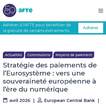
Aller au contenu principal
Adhérer à l'AFTE pour bénéficier de
Adhérer
la gratuité de certains événements
Actualités
Commissions
Moyens de paiement
Stratégie des paiements de
l’Eurosystème : vers une
souveraineté européenne à
l’ère du numérique
avril 2026
|
European Central Bank
|