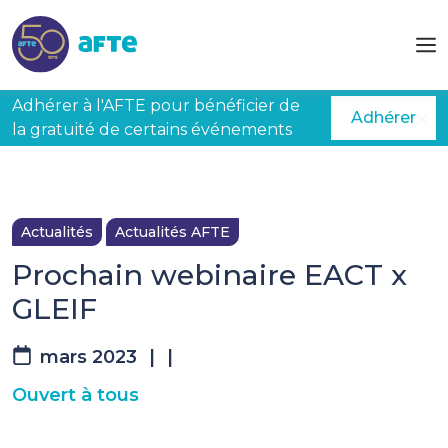
Aller au contenu principal
Adhérer à l'AFTE pour bénéficier de
Adhérer
la gratuité de certains événements
Actualités
Actualités AFTE
Prochain webinaire EACT x
GLEIF
mars 2023
|
|
Ouvert à tous