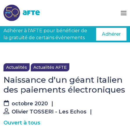
Aller au contenu principal
Adhérer à l'AFTE pour bénéficier de
Adhérer
la gratuité de certains événements
Actualités
Actualités AFTE
Naissance d'un géant italien
des paiements électroniques
octobre 2020
|
Olivier TOSSERI - Les Echos
|
Ouvert à tous