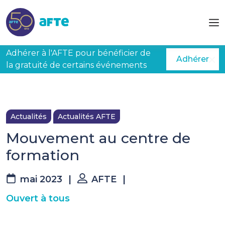
Aller au contenu principal
Adhérer à l'AFTE pour bénéficier de
Adhérer
la gratuité de certains événements
Actualités
Actualités AFTE
Mouvement au centre de
formation
mai 2023
|
AFTE
|
Ouvert à tous