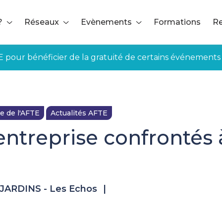
?
Réseaux
Evènements
Formations
Re
E pour bénéficier de la gratuité de certains événements
e de l'AFTE
Actualités AFTE
'entreprise confronté
SJARDINS - Les Echos
|