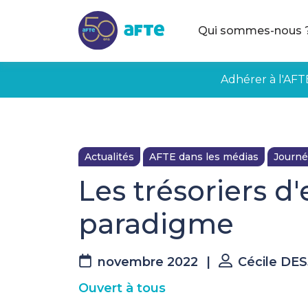
Aller au contenu principal
Qui sommes-nous 
Adhérer à l'AFT
Actualités
AFTE dans les médias
Journé
Les trésoriers d
paradigme
novembre 2022
|
Cécile DE
Ouvert à tous