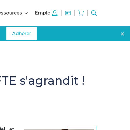
ssources
Emploi
Adhérer
E s'agrandit !
iel et