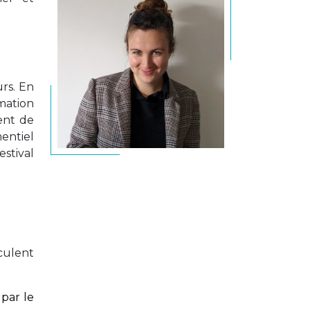
urs. En
mation
ent de
entiel
stival
culent
par le