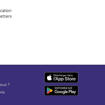
cation
etters
ous ?
bre