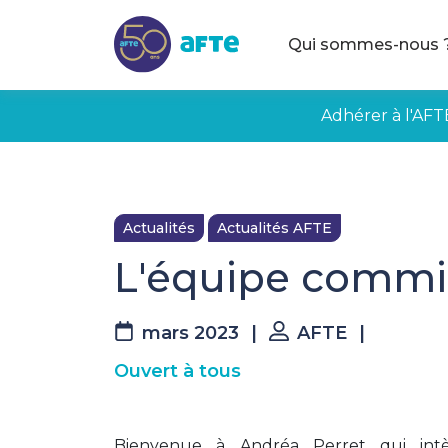
Aller au contenu principal
Qui sommes-nous 
Adhérer à l'AFT
Actualités
Actualités AFTE
L'équipe commis
mars 2023
|
AFTE
|
Ouvert à tous
Bienvenue à Andréa Perret qui intèg