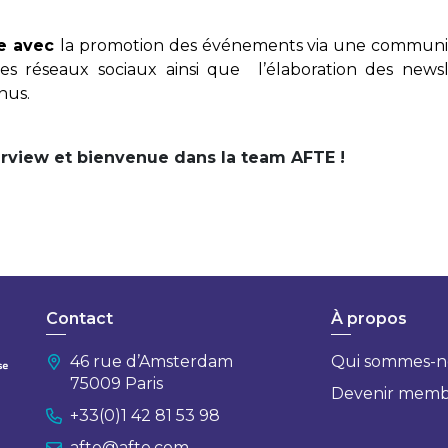
le avec
la promotion des événements via une communi
es réseaux sociaux ainsi que l’élaboration des newsl
nus.
erview et bienvenue dans la team AFTE !
Contact
À propos
46 rue d’Amsterdam
Qui sommes-n
75009 Paris
Devenir mem
+33(0)1 42 81 53 98
afte@afte.com