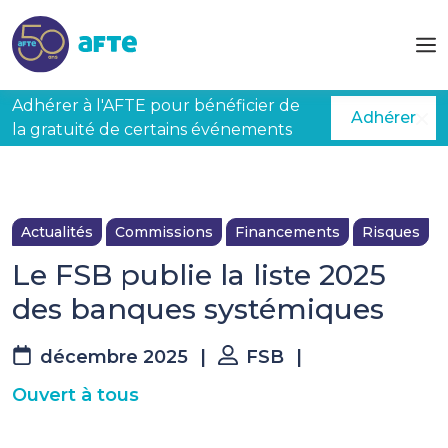
Aller au contenu principal
Adhérer à l'AFTE pour bénéficier de
Adhérer
la gratuité de certains événements
Actualités
Commissions
Financements
Risques
Le FSB publie la liste 2025
des banques systémiques
décembre 2025
|
FSB
|
Ouvert à tous