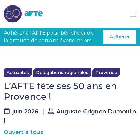
Aller au contenu principal
Adhérer à l'AFTE pour bénéficier de
Adhérer
la gratuité de certains événements
Actualités
Délégations régionales
Provence
L’AFTE fête ses 50 ans en
Provence !
juin 2026
|
Auguste Grignon Dumoulin
|
Ouvert à tous