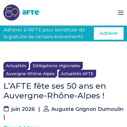
Aller au contenu principal
Adhérer à l'AFTE pour bénéficier de
Adhérer
la gratuité de certains événements
Actualités
Délégations régionales
Auvergne-Rhône-Alpes
Actualités AFTE
L’AFTE fête ses 50 ans en
Auvergne-Rhône-Alpes !
juin 2026
|
Auguste Grignon Dumoulin
|