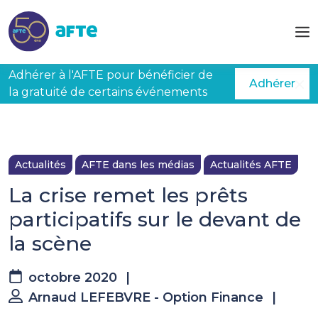
Aller au contenu principal
Adhérer à l'AFTE pour bénéficier de
Adhérer
la gratuité de certains événements
Actualités
AFTE dans les médias
Actualités AFTE
La crise remet les prêts
participatifs sur le devant de
la scène
octobre 2020
|
Arnaud LEFEBVRE - Option Finance
|