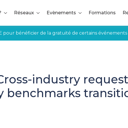
?
Réseaux
Evènements
Formations
Re
E pour bénéficier de la gratuité de certains événements
ross-industry request 
ry benchmarks transiti