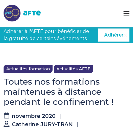
Aller au contenu principal
Adhérer à l'AFTE pour bénéficier de
Adhérer
la gratuité de certains événements
Actualités formation
Actualités AFTE
Toutes nos formations
maintenues à distance
pendant le confinement !
novembre 2020
|
Catherine JURY-TRAN
|