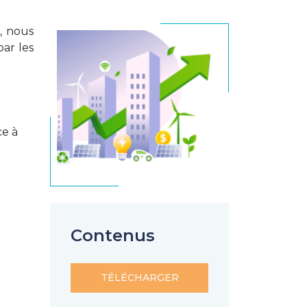
, nous
par les
ce à
Contenus