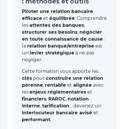
: méthodes et outils
Piloter une relation bancaire
efficace
et
équilibrée
. Comprendre
les
attentes des banques
,
structurer ses besoins
,
négocier
en toute connaissance de cause
:
la
relation banque/entreprise
est
un
levier stratégique
à ne pas
négliger.
Cette formation vous apporte les
clés
pour
construire une relation
pérenne
,
rentable
et
alignée
avec
les
enjeux réglementaires
et
financiers
.
RAROC
,
notation
interne
,
tarification
… devenez un
interlocuteur bancaire avisé
et
performant
.