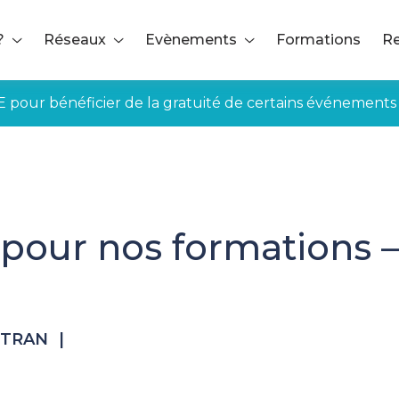
?
Réseaux
Evènements
Formations
Re
E pour bénéficier de la gratuité de certains événements
 pour nos formations 
Y-TRAN
|