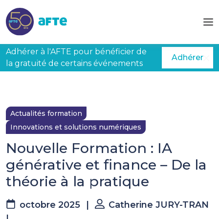
Aller au contenu principal
Adhérer à l'AFTE pour bénéficier de
Adhérer
la gratuité de certains événements
Actualités formation
Innovations et solutions numériques
Nouvelle Formation : IA
générative et finance – De la
théorie à la pratique
octobre 2025
|
Catherine JURY-TRAN
|