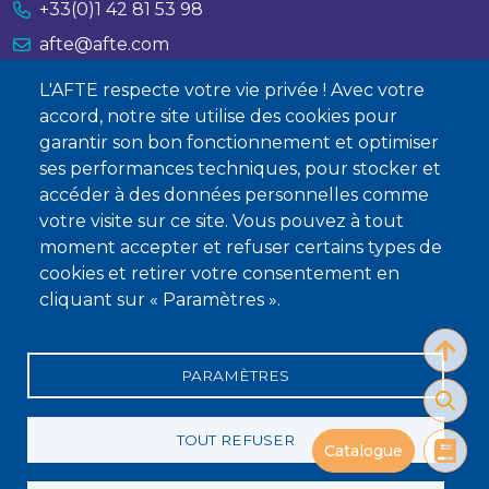
+33(0)1 42 81 53 98
afte@afte.com
L'AFTE respecte votre vie privée ! Avec votre
Nous contacter
accord, notre site utilise des cookies pour
garantir son bon fonctionnement et optimiser
À propos
ses performances techniques, pour stocker et
Qui sommes-nous ?
accéder à des données personnelles comme
votre visite sur ce site. Vous pouvez à tout
Devenir membre
moment accepter et refuser certains types de
cookies et retirer votre consentement en
cliquant sur « Paramètres ».
PARAMÈTRES
Mentions légales
Conditions générales de vente
Statuts
Politique de confidentialité
Charte éthique
TOUT REFUSER
Catalogue