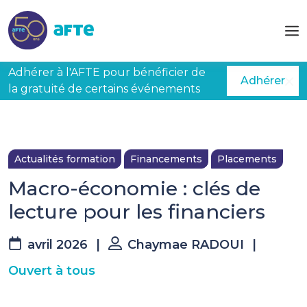
Aller au contenu principal
Adhérer à l'AFTE pour bénéficier de
Adhérer
la gratuité de certains événements
Actualités formation
Financements
Placements
Macro-économie : clés de
lecture pour les financiers
avril 2026
|
Chaymae RADOUI
|
Ouvert à tous