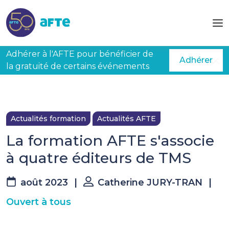
Aller au contenu principal
Adhérer à l'AFTE pour bénéficier de
Adhérer
la gratuité de certains événements
Actualités formation
Actualités AFTE
La formation AFTE s'associe
à quatre éditeurs de TMS
août 2023
|
Catherine JURY-TRAN
|
Ouvert à tous