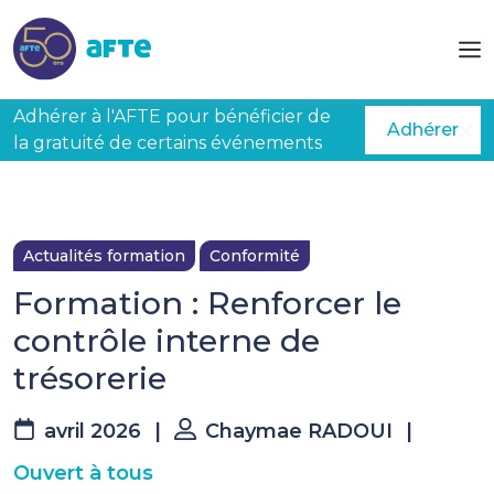
Aller au contenu principal
Adhérer à l'AFTE pour bénéficier de
Adhérer
la gratuité de certains événements
Actualités formation
Conformité
Formation : Renforcer le
contrôle interne de
trésorerie
avril 2026
|
Chaymae RADOUI
|
Ouvert à tous