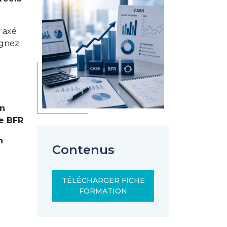
r
axé
agnez
en
le BFR
h
Contenus
TÉLÉCHARGER FICHE
FORMATION