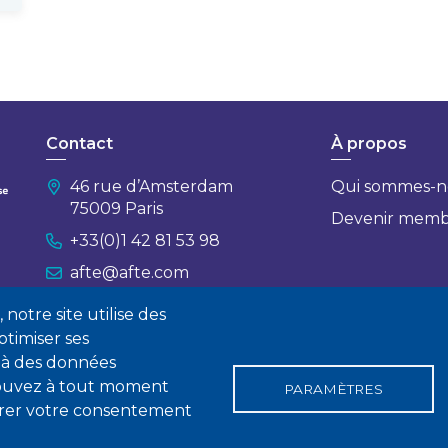
Contact
À propos
46 rue d’Amsterdam
Qui sommes-n
75009 Paris
Devenir mem
+33(0)1 42 81 53 98
afte@afte.com
notre site utilise des
Nous contacter
timiser ses
 à des données
 pouvez à tout moment
PARAMÈTRES
tirer votre consentement
gales
Conditions générales de vente
Statuts
Politique de