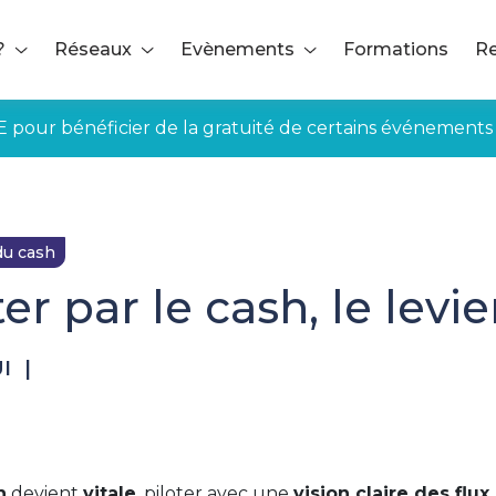
?
Réseaux
Evènements
Formations
Re
E pour bénéficier de la gratuité de certains événements
du cash
er par le cash, le levi
I
|
h
devient
vitale
, piloter avec une
vision claire des flux