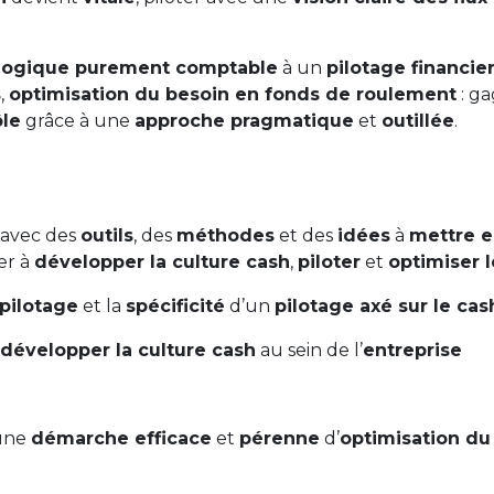
logique purement comptable
à un
pilotage financie
s
,
optimisation du besoin en fonds de roulement
: g
ôle
grâce à une
approche pragmatique
et
outillée
.
 avec des
outils
, des
méthodes
et des
idées
à
mettre 
der à
développer la culture cash
,
piloter
et
optimiser 
pilotage
et la
spécificité
d’un
pilotage axé sur le cas
développer la culture cash
au sein de l’
entreprise
une
démarche efficace
et
pérenne
d’
optimisation du