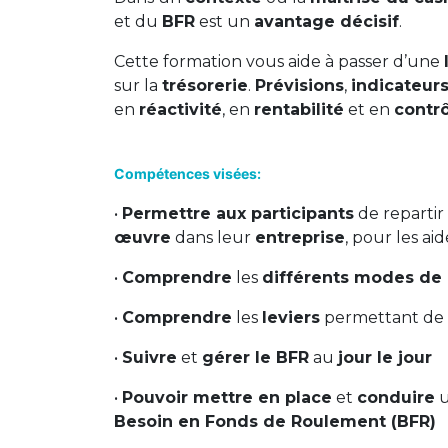
et du
BFR
est un
avantage décisif
.
Cette formation vous aide à passer d’une
sur la
trésorerie
.
Prévisions
,
indicateur
en
réactivité
, en
rentabilité
et en
contr
Compétences visées:
•
Permettre aux participants
de repartir
œuvre
dans leur
entreprise
, pour les ai
•
Comprendre
les
différents modes de 
•
Comprendre
les
leviers
permettant de
•
Suivre
et
gérer le BFR
au
jour le jour
•
Pouvoir mettre en place
et
conduire
Besoin en Fonds de Roulement (BFR)