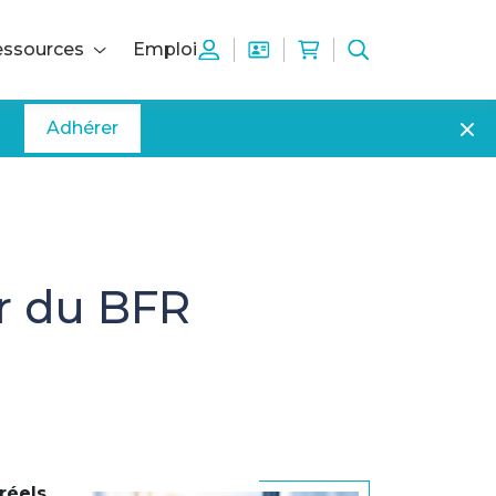
ssources
Emploi
Adhérer
er du BFR
 réels