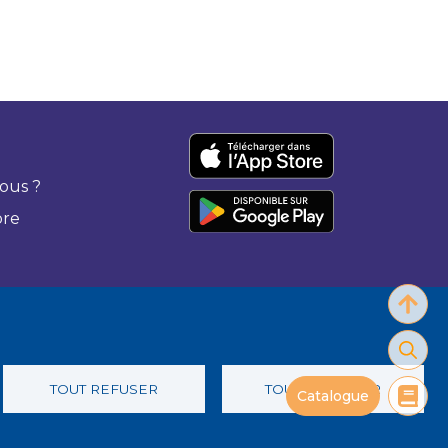
ous ?
bre
TOUT REFUSER
TOUT ACCEPTER
Catalogue
 confidentialité
Charte éthique