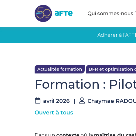
Aller au contenu principal
Qui sommes-nous 
Adhérer à l'AFT
Actualités formation
BFR et optimisation 
Formation : Pilot
avril 2026
|
Chaymae RADOU
Ouvert à tous
Dans un
contexte
où la
maîtrise du cas