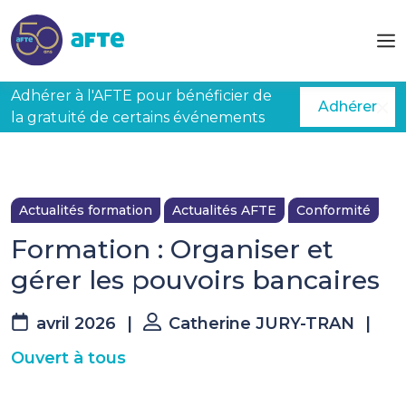
Aller au contenu principal
Adhérer à l'AFTE pour bénéficier de
Adhérer
la gratuité de certains événements
Actualités formation
Actualités AFTE
Conformité
Formation : Organiser et
gérer les pouvoirs bancaires
avril 2026
|
Catherine JURY-TRAN
|
Ouvert à tous