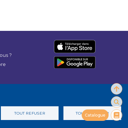
ous ?
bre
TOUT REFUSER
TOUT ACCEPTER
Catalogue
 confidentialité
Charte éthique