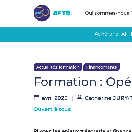
Aller au contenu principal
Qui sommes-nous 
Adhérer à l'AFT
Actualités formation
Financements
Formation : Opé
avril 2026
|
Catherine JURY
Ouvert à tous
Pilotez les enjeux trésorerie
et
financ