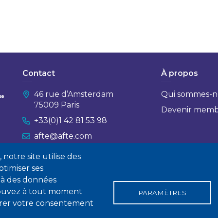
Contact
À propos
46 rue d’Amsterdam
Qui sommes-n
75009 Paris
Devenir mem
+33(0)1 42 81 53 98
afte@afte.com
notre site utilise des
Nous contacter
timiser ses
 à des données
 pouvez à tout moment
PARAMÈTRES
tirer votre consentement
gales
Conditions générales de vente
Statuts
Politique de