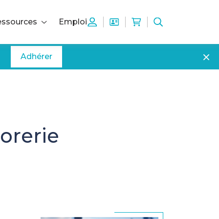
ssources
Emploi
Adhérer
orerie