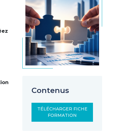
éez
tion
Contenus
TÉLÉCHARGER FICHE
FORMATION