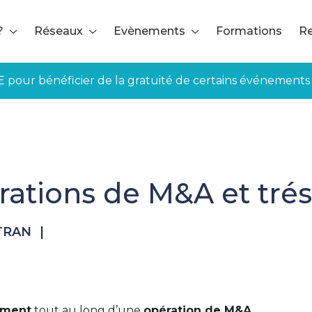
?
Réseaux
Evènements
Formations
Re
E pour bénéficier de la gratuité de certains événements
rations de M&A et trés
-TRAN
|
ement
tout au long d’une
opération de M&A
.