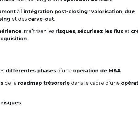
 amont
à l’
intégration post-closing
:
valorisation
,
due
sing
et des
carve-out
.
périence
, maîtrisez les
risques
,
sécurisez les flux
et
cr
cquisition
.
des
différentes phases
d’une
opération de M&A
es
de la
roadmap trésorerie
dans le cadre d’une
opéra
 risques