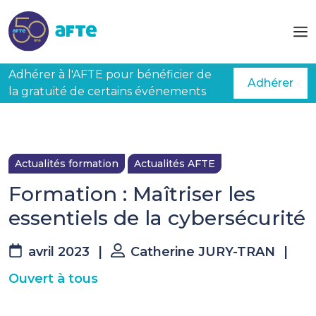
Aller au contenu principal
Adhérer à l'AFTE pour bénéficier de
Adhérer
la gratuité de certains événements
Actualités formation
Actualités AFTE
Formation : Maîtriser les
essentiels de la cybersécurité
avril 2023
|
Catherine JURY-TRAN
|
Ouvert à tous