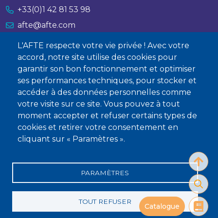
+33(0)1 42 81 53 98
afte@afte.com
L'AFTE respecte votre vie privée ! Avec votre
Nous contacter
accord, notre site utilise des cookies pour
garantir son bon fonctionnement et optimiser
À propos
ses performances techniques, pour stocker et
Qui sommes-nous ?
accéder à des données personnelles comme
votre visite sur ce site. Vous pouvez à tout
Devenir membre
moment accepter et refuser certains types de
cookies et retirer votre consentement en
cliquant sur « Paramètres ».
PARAMÈTRES
Mentions légales
Conditions générales de vente
Statuts
Politique de confidentialité
Charte éthique
TOUT REFUSER
Catalogue