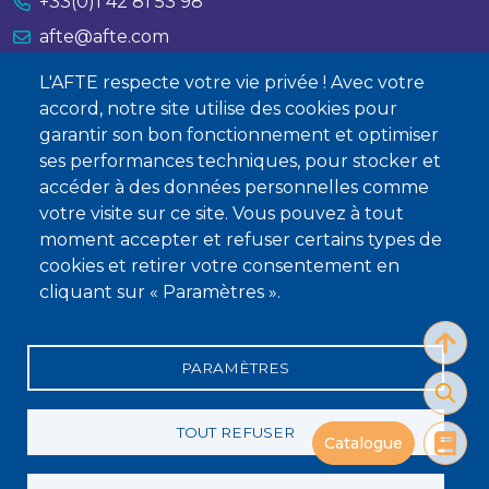
+33(0)1 42 81 53 98
afte@afte.com
L'AFTE respecte votre vie privée ! Avec votre
Nous contacter
accord, notre site utilise des cookies pour
garantir son bon fonctionnement et optimiser
À propos
ses performances techniques, pour stocker et
Qui sommes-nous ?
accéder à des données personnelles comme
votre visite sur ce site. Vous pouvez à tout
Devenir membre
moment accepter et refuser certains types de
cookies et retirer votre consentement en
cliquant sur « Paramètres ».
PARAMÈTRES
Mentions légales
Conditions générales de vente
Statuts
Politique de confidentialité
Charte éthique
TOUT REFUSER
Catalogue