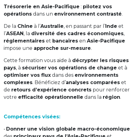
Trésorerie en Asie-Pacifique
:
pilotez vos
opérations
dans un
environnement contrasté
.
De la
Chine
à l’
Australie
, en passant par l’
Inde
et
l’
ASEAN
, la
diversité des cadres économiques
,
réglementaires
et
bancaires
en
Asie-Pacifique
impose une
approche sur-mesure
.
Cette formation vous aide à
décrypter les risques
pays
, à
sécuriser vos opérations de change
et à
optimiser vos flux
dans des
environnements
complexes
. Bénéficiez d’
analyses comparées
et
de
retours d’expérience concrets
pour renforcer
votre
efficacité opérationnelle
dans la
région
.
Compétences visées:
•
Donner une vision globale macro-économique
des
principaux pays de l’Asie-Pacifique
et