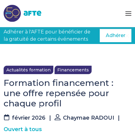
Aller au contenu principal
Adhérer à l'AFTE pour bénéficier de
Adhérer
la gratuité de certains événements
Actualités formation
Financements
Formation financement :
une offre repensée pour
chaque profil
février 2026
|
Chaymae RADOUI
|
Ouvert à tous