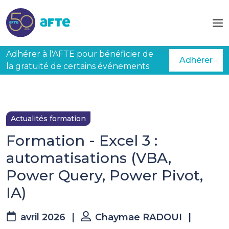
Aller au contenu principal
Adhérer à l'AFTE pour bénéficier de
Adhérer
la gratuité de certains événements
Actualités formation
Formation - Excel 3 :
automatisations (VBA,
Power Query, Power Pivot,
IA)
avril 2026
|
Chaymae RADOUI
|