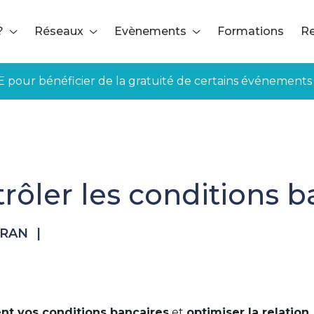
?
Réseaux
Evènements
Formations
Re
E pour bénéficier de la gratuité de certains événements
rôler les conditions b
TRAN
|
ent vos conditions bancaires
et
optimiser la relation