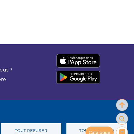
ous ?
bre
TOUT REFUSER
TOUT ACCEPTER
Catalogue