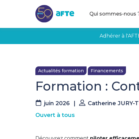
Aller au contenu principal
Qui sommes-nous 
Adhérer à l'AFT
Actualités formation
Financements
Formation : Cont
juin 2026
|
Catherine JURY-
Ouvert à tous
Découvrez comment
piloter efficacem