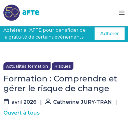
Aller au contenu principal
Adhérer à l'AFTE pour bénéficier de
Adhérer
la gratuité de certains événements
Actualités formation
Risques
Formation : Comprendre et
gérer le risque de change
avril 2026
|
Catherine JURY-TRAN
|
Ouvert à tous