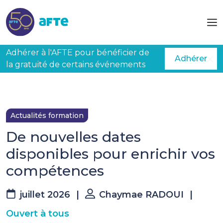
Aller au contenu principal
Adhérer à l'AFTE pour bénéficier de
Adhérer
la gratuité de certains événements
Actualités formation
De nouvelles dates
disponibles pour enrichir vos
compétences
juillet 2026
|
Chaymae RADOUI
|
Ouvert à tous