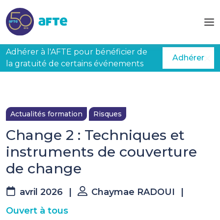
Aller au contenu principal
Adhérer à l'AFTE pour bénéficier de
Adhérer
la gratuité de certains événements
Actualités formation
Risques
Change 2 : Techniques et
instruments de couverture
de change
avril 2026
|
Chaymae RADOUI
|
Ouvert à tous