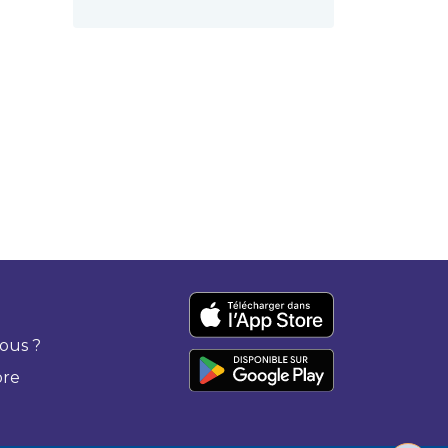
ous ?
bre