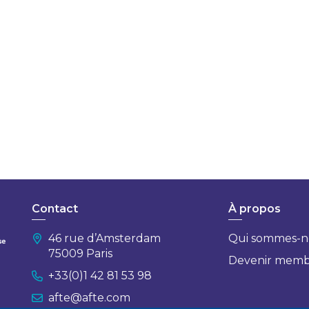
Contact
À propos
46 rue d’Amsterdam
Qui sommes-n
75009 Paris
Devenir mem
+33(0)1 42 81 53 98
afte@afte.com