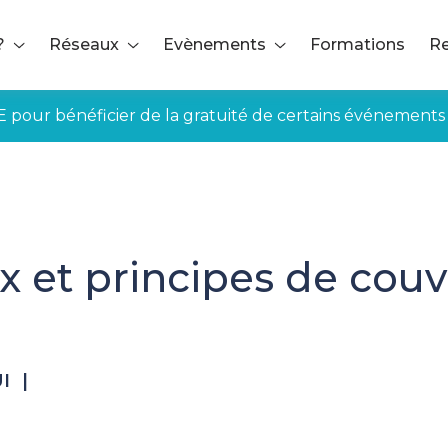
?
Réseaux
Evènements
Formations
Re
E pour bénéficier de la gratuité de certains événements
x et principes de cou
I
|