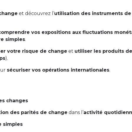
 change
et découvrez l’
utilisation des instruments de
comprendre vos expositions aux fluctuations monét
re simples
.
ier votre risque de change
et
utiliser les produits d
ps
).
ur
sécuriser vos opérations internationales
.
es changes
ution des parités de change
dans l’
activité quotidien
e simples