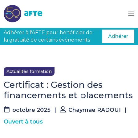
Aller au contenu principal
Adhérer à l'AFTE pour bénéficier de
Adhérer
la gratuité de certains événements
Actualités formation
Certificat : Gestion des
financements et placements
octobre 2025
|
Chaymae RADOUI
|
Ouvert à tous