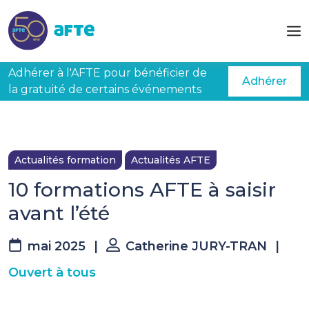
Aller au contenu principal
Adhérer à l'AFTE pour bénéficier de
Adhérer
la gratuité de certains événements
Actualités formation
Actualités AFTE
10 formations AFTE à saisir
avant l’été
mai 2025
|
Catherine JURY-TRAN
|
Ouvert à tous