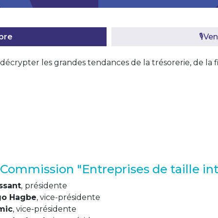
mbre
🎙️V
décrypter les grandes tendances de la trésorerie, de la 
 Commission "Entreprises de taille in
ssant
,
présidente
go Hagbe
, vice-présidente
mic
, vice-présidente