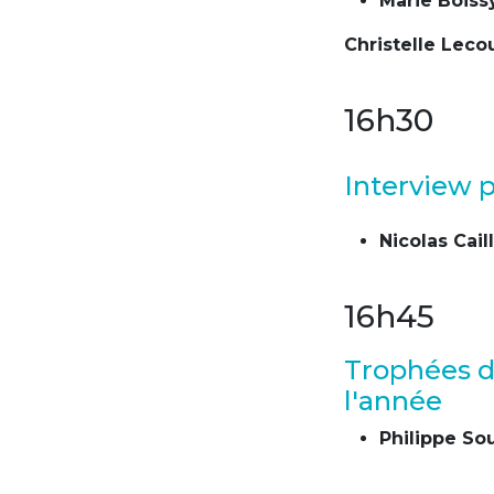
Marie Boiss
Christelle Lecou
16h30
Interview 
Nicolas Cail
16h45
Trophées d
l'année
Philippe So