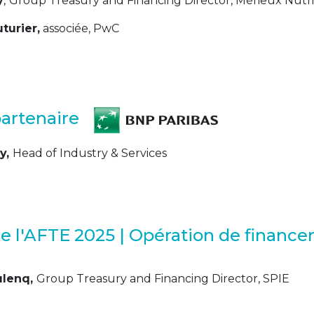
y
,
Group Treasury and Financing Director, Mérieux Nutr
turier,
associée, PwC
partenaire
ly,
Head of Industry & Services
e l'AFTE 2025 | Opération de finan
ulenq,
Group Treasury and Financing Director, SPIE