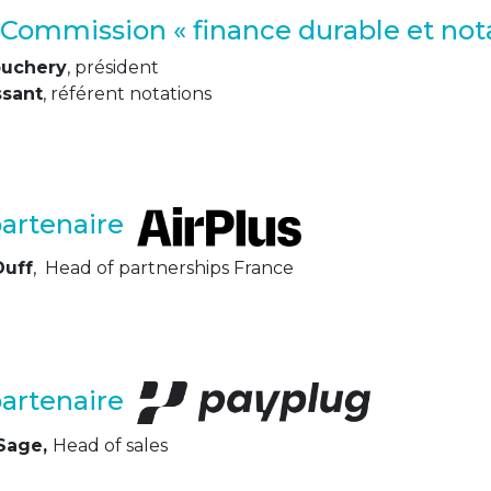
 Commission « finance durable et not
ouchery
, président
ssant
, référent notations
partenaire
Duff
, Head of partnerships France
partenaire
 Sage,
Head of sales