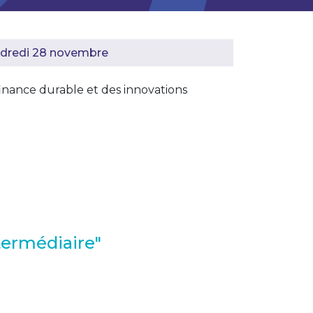
endredi 28 novembre
finance durable et des innovations
termédiaire"