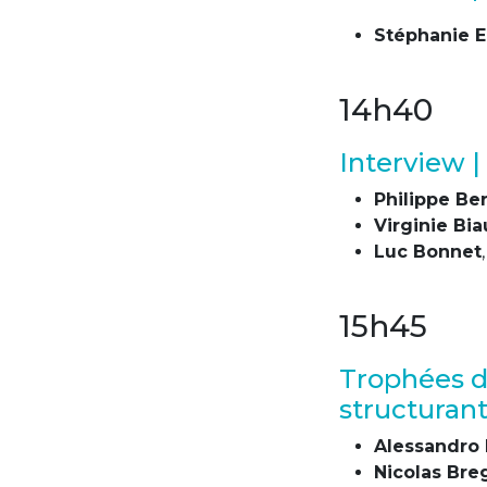
Stéphanie Ek
14h40
Interview 
Philippe Be
Virginie Bia
Luc Bonnet
15h45
Trophées d
structuran
Alessandro 
Nicolas Bre