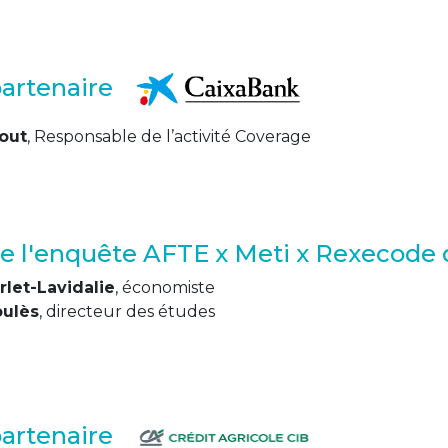
partenaire
out
, Responsable de l’activité Coverage
de l'enquête AFTE x Meti x Rexecod
let-Lavidalie
, économiste
oulès
, directeur des études
partenaire