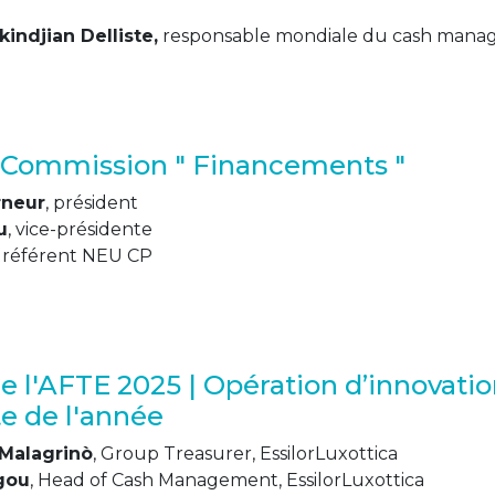
indjian Delliste,
responsable mondiale du cash man
| Commission " Financements "
rneur
, président
u
, vice-présidente
, référent NEU CP
e l'AFTE 2025 | Opération d’innovatio
te de l'année
Malagrinò
, Group Treasurer, EssilorLuxottica
gou
, Head of Cash Management, EssilorLuxottica