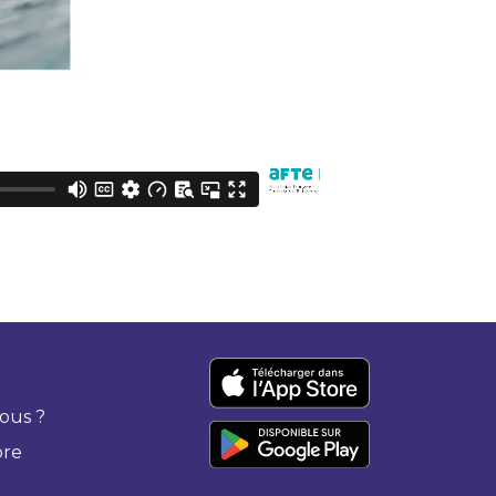
ous ?
bre