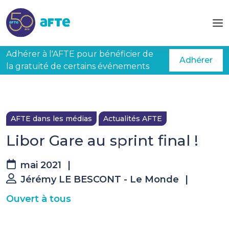
Aller au contenu principal
Adhérer à l'AFTE pour bénéficier de
Adhérer
la gratuité de certains événements
AFTE dans les médias
Actualités AFTE
Libor Gare au sprint final !
mai 2021
|
Jérémy LE BESCONT - Le Monde
|
Ouvert à tous