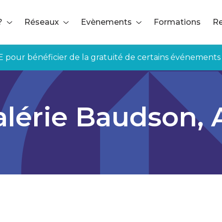
?
Réseaux
Evènements
Formations
Re
E pour bénéficier de la gratuité de certains événements
alérie Baudson,