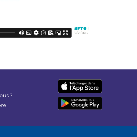
ous ?
bre