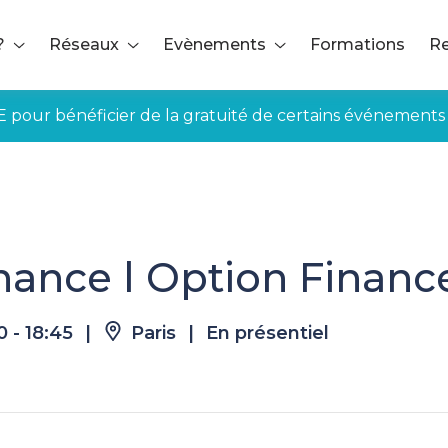
?
Réseaux
Evènements
Formations
Re
E pour bénéficier de la gratuité de certains événements
ce
inance l Option Financ
0 - 18:45
|
Paris
|
En présentiel