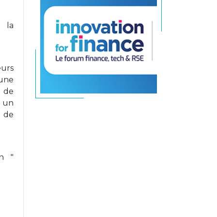
 la
eurs
'une
t de
s un
s de
on "