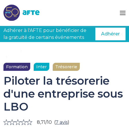
Aller au contenu principal
Adhérer à l'AFTE pour bénéficier de
Adhérer
la gratuité de certains événements
Accueil
Formations
Piloter la trésorerie d'une entreprise sous LBO
Formation
Inter
Trésorerie
Piloter la trésorerie
d'une entreprise sous
LBO
8,71/10
(
7 avis
)