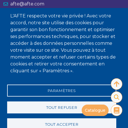
afte@afte.com
L'AFTE respecte votre vie privée ! Avec votre
Nous contacter
accord, notre site utilise des cookies pour
garantir son bon fonctionnement et optimiser
À propos
ses performances techniques, pour stocker et
accéder à des données personnelles comme
Qui sommes-nous ?
votre visite sur ce site. Vous pouvez à tout
Devenir membre
moment accepter et refuser certains types de
cookies et retirer votre consentement en
cliquant sur « Paramètres ».
PARAMÈTRES
Mentions légales
Conditions générales de vente
Statuts
Politique de confidentialité
Charte éthique
TOUT REFUSER
Catalogue
Catalogue
TOUT ACCEPTER