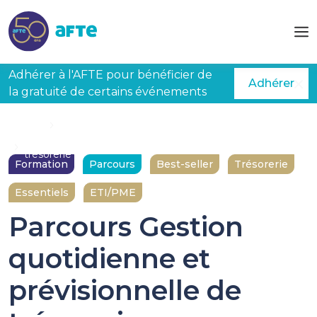
Aller au contenu principal
Adhérer à l'AFTE pour bénéficier de
Adhérer
la gratuité de certains événements
Accueil
Formations
Parcours Gestion quotidienne et prévisionnelle de
trésorerie
Formation
Parcours
Best-seller
Trésorerie
Essentiels
ETI/PME
Parcours Gestion
quotidienne et
prévisionnelle de