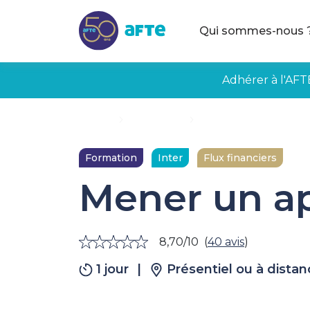
Aller au contenu principal
Qui sommes-nous 
Adhérer à l'AFT
Accueil
Formations
Mener un appel d’offre
Formation
Inter
Flux financiers
Mener un ap
8,70/10
(
40 avis
)
1 jour
|
Présentiel ou à dista