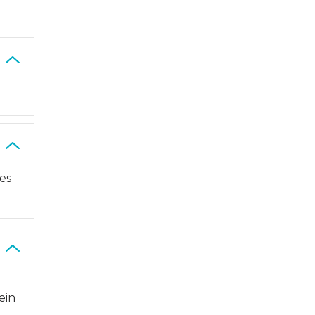
es
ein