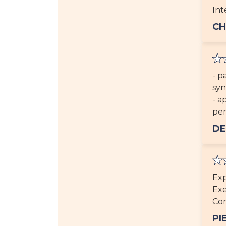
Int
CH
- p
syn
- a
per
DE
Exp
Exe
Co
PI