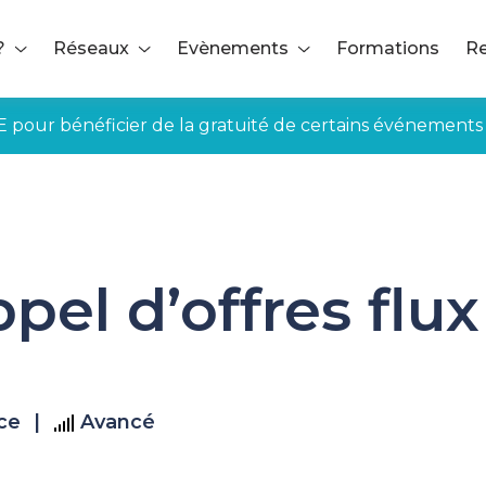
?
Réseaux
Evènements
Formations
Re
E pour bénéficier de la gratuité de certains événements
s flux bancaires
pel d’offres flux
nce
|
Avancé