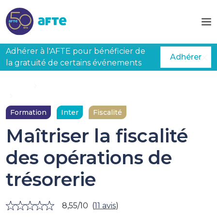
Aller au contenu principal
Adhérer à l'AFTE pour bénéficier de
Adhérer
la gratuité de certains événements
Accueil
Formations
Maîtriser la fiscalité des opérations de trésorerie
Formation
Inter
Fiscalité
Maîtriser la fiscalité
des opérations de
trésorerie
8,55/10
(
11 avis
)