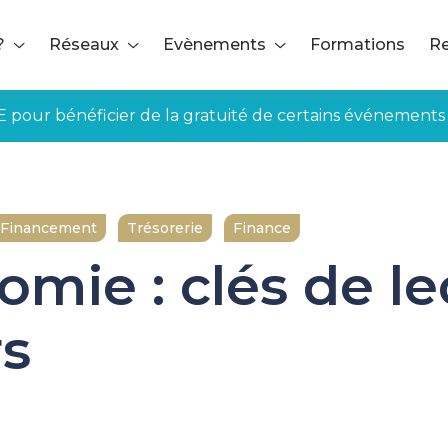
?
Réseaux
Evènements
Formations
Re
E pour bénéficier de la gratuité de certains événements
de lecture pour les financiers
Financement
Trésorerie
Finance
mie : clés de le
rs