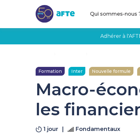
Aller au contenu principal
Qui sommes-nous 
Adhérer à l'AFT
Accueil
Formations
Macro-économie : clés 
Formation
Inter
Nouvelle formule
Macro-écono
les financie
1 jour
|
Fondamentaux