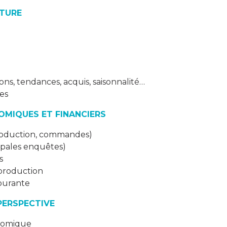
CTURE
ons, tendances, acquis, saisonnalité…
res
OMIQUES ET FINANCIERS
 production, commandes)
ncipales enquêtes)
s
 production
ourante
PERSPECTIVE
onomique