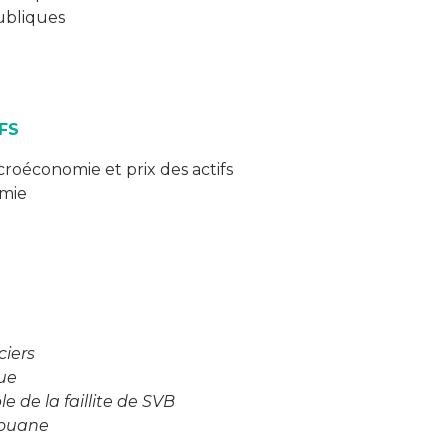
ubliques
FS
croéconomie et prix des actifs
omie
ciers
ue
le de la faillite de SVB
douane