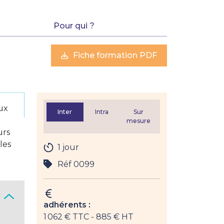
Pour qui ?
Fiche formation PDF
ux
Inter
Intra
Sur
mesure
urs
les
1 jour
Réf 0099
adhérents :
1 062 € TTC
- 885 € HT