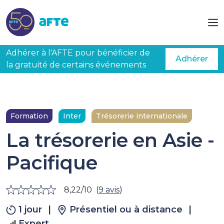
Aller au contenu principal
Adhérer à l'AFTE pour bénéficier de
Adhérer
la gratuité de certains événements
Accueil
Formations
La trésorerie en Asie - Pacifique
Formation
Inter
Trésorerie internationale
La trésorerie en Asie -
Pacifique
8,22/10
(
9 avis
)
1 jour
|
Présentiel ou à distance
|
Expert