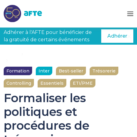
Aller au contenu principal
Adhérer à l'AFTE pour bénéficier de
Adhérer
la gratuité de certains événements
Accueil
Formations
Formaliser les politiques et procédures de trésorerie
Formation
Inter
Best-seller
Trésorerie
Controlling
Essentiels
ETI/PME
Formaliser les
politiques et
procédures de